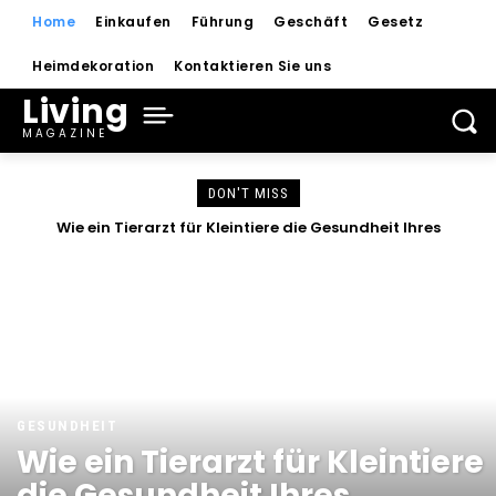
Home
Einkaufen
Führung
Geschäft
Gesetz
Heimdekoration
Kontaktieren Sie uns
Living
MAGAZINE
DON'T MISS
Wie ein Tierarzt für Kleintiere die Gesundheit Ihres
Haustiers langfristig sichert
GESUNDHEIT
Wie ein Tierarzt für Kleintiere
die Gesundheit Ihres