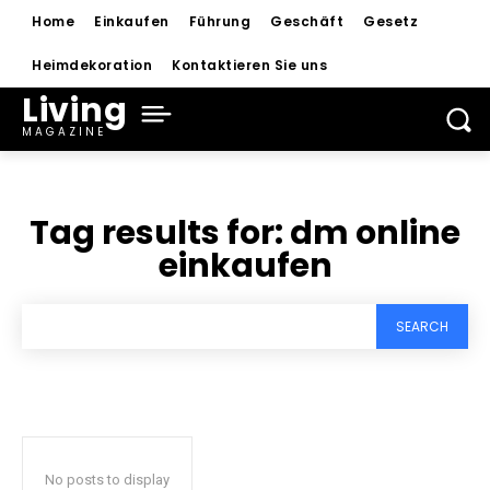
Home
Einkaufen
Führung
Geschäft
Gesetz
Heimdekoration
Kontaktieren Sie uns
Living
MAGAZINE
Tag results for:
dm online
einkaufen
SEARCH
No posts to display