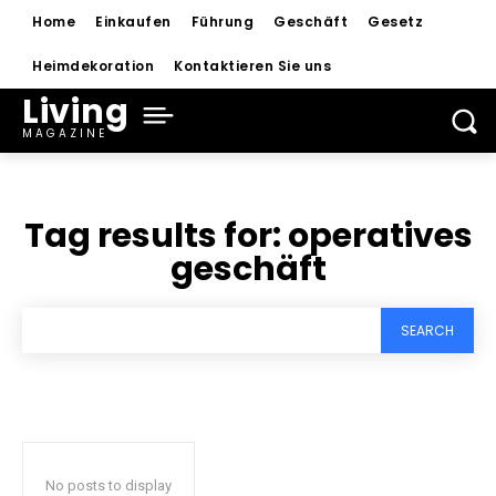
Home
Einkaufen
Führung
Geschäft
Gesetz
Heimdekoration
Kontaktieren Sie uns
Living
MAGAZINE
Tag results for:
operatives
geschäft
SEARCH
No posts to display