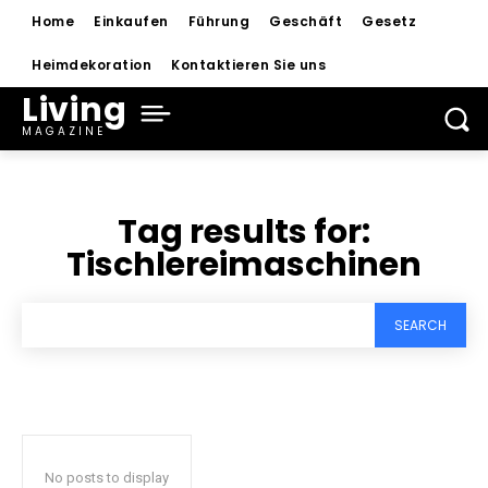
Home
Einkaufen
Führung
Geschäft
Gesetz
Heimdekoration
Kontaktieren Sie uns
Living
MAGAZINE
Tag results for:
Tischlereimaschinen
SEARCH
No posts to display